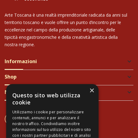
Arte Toscana è una realtà imprenditoriale radicata da anni sul
territorio toscano e vuole offrire un punto d’incontro per le
eccellenze nel campo della produzione artigianale, delle
tipicità enogastronomiche e della creatività artistica della
nostra regione.
Informazioni
keyboard_arrow_down
Shop
keyboard_arrow_down
×
Newsletter
keyboard_arrow_down
Questo sito web utilizza
cookie
Utilizziamo i cookie per personalizzare
CONTATTACI
contenuti, annunci e per analizzare il
+39 337 689965
nostro traffico. Condividiamo inoltre
informazioni sul tuo utilizzo del nostro sito
con i nostri partner pubblicitari e di analisi