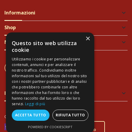
Informazioni
keyboard_arrow_down
Shop
keyboard_arrow_down
×
Newsletter
keyboard_arrow_down
Questo sito web utilizza
cookie
Utilizziamo i cookie per personalizzare
contenuti, annunci e per analizzare il
CONTATTACI
nostro traffico. Condividiamo inoltre
+39 337 689965
informazioni sul tuo utilizzo del nostro sito
con i nostri partner pubblicitari e di analisi
che potrebbero combinarle con altre
Imballaggio verde e sicuro
keyboard_arrow_down
informazioni che hai fornito loro o che
hanno raccolto dal tuo utilizzo dei loro
servizi.
Leggi di più
Approfitta dello
sconto
ACCETTA TUTTO
RIFIUTA TUTTO
Copyright Arte Toscana©
- P.IVA 02034940474
immediato del 5%
sui
pagamenti con
POWERED BY COOKIESCRIPT
Bonifico Bancario
!