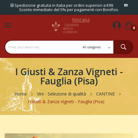
Spedizione gratuita in Italia per ordini superiori a €99
Sconto immediato del 5% per pagamenti con Bonifico.
0
I Giusti & Zanza Vigneti -
Fauglia (Pisa)
Home
Vini - Selezione di qualità
CANTINE
I Giusti & Zanza Vigneti - Fauglia (Pisa)