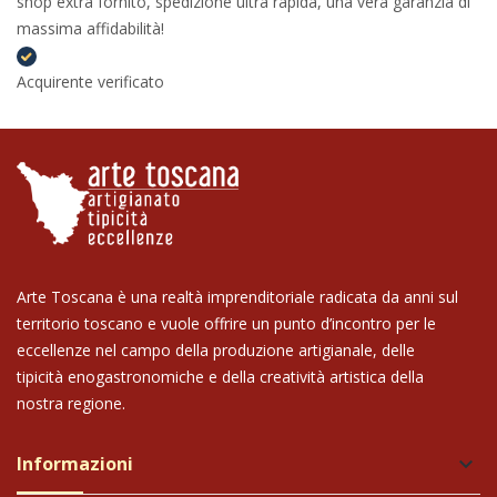
shop extra fornito, spedizione ultra rapida, una vera garanzia di
massima affidabilità!
Acquirente verificato
Arte Toscana è una realtà imprenditoriale radicata da anni sul
territorio toscano e vuole offrire un punto d’incontro per le
eccellenze nel campo della produzione artigianale, delle
tipicità enogastronomiche e della creatività artistica della
nostra regione.
Informazioni
keyboard_arrow_down