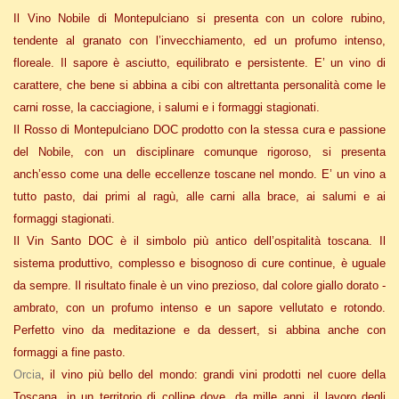
Il Vino Nobile di Montepulciano s
i presenta con un colore rubino,
tendente al granato con l’invecchiamento, ed un profumo intenso,
floreale. Il sapore è asciutto, equilibrato e persistente. E’ un vino di
carattere, che bene si abbina a cibi con altrettanta personalità come le
carni rosse, la cacciagione, i salumi e i formaggi stagionati.
Il Rosso di Montepulciano DOC
prodotto con la stessa cura e passione
del Nobile, con un disciplinare comunque rigoroso, si presenta
anch’esso come una delle eccellenze toscane nel mondo. E’ un vino a
tutto pasto, dai primi al ragù, alle carni alla brace, ai salumi e ai
formaggi stagionati.
Il Vin Santo DOC
è il simbolo più antico dell’ospitalità toscana. Il
sistema produttivo, complesso e bisognoso di cure continue, è uguale
da sempre. Il risultato finale è un vino prezioso, dal colore giallo dorato -
ambrato, con un profumo intenso e un sapore vellutato e rotondo.
Perfetto vino da meditazione e da dessert, si abbina anche con
formaggi a fine pasto.
Orcia
, il vino più bello del mondo: grandi vini prodotti nel cuore della
Toscana, in un territorio di colline dove, da mille anni, il lavoro degli