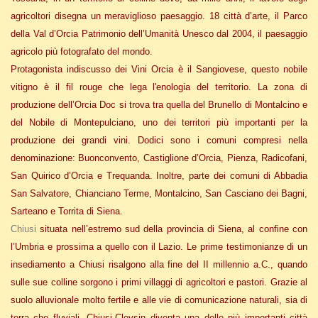
agricoltori disegna un meraviglioso paesaggio. 18 città d’arte, il Parco
della Val d’Orcia Patrimonio dell’Umanità Unesco dal 2004, il paesaggio
agricolo più fotografato del mondo.
Protagonista indiscusso dei Vini Orcia è il Sangiovese, questo nobile
vitigno è il fil rouge che lega l'enologia del territorio. La zona di
produzione dell’Orcia Doc si trova tra quella del Brunello di Montalcino e
del Nobile di Montepulciano, uno dei territori più importanti per la
produzione dei grandi vini. Dodici sono i comuni compresi nella
denominazione: Buonconvento, Castiglione d’Orcia, Pienza, Radicofani,
San Quirico d’Orcia e Trequanda. Inoltre, parte dei comuni di Abbadia
San Salvatore, Chianciano Terme, Montalcino, San Casciano dei Bagni,
Sarteano e Torrita di Siena.
Chiusi
situata nell’estremo sud della provincia di Siena, al confine con
l’Umbria e prossima a quello con il Lazio. Le prime testimonianze di un
insediamento a Chiusi risalgono alla fine del II millennio a.C., quando
sulle sue colline sorgono i primi villaggi di agricoltori e pastori. Grazie al
suolo alluvionale molto fertile e alle vie di comunicazione naturali, sia di
terra che fluviali, Chiusi-Clevsin diventa una delle più importanti città