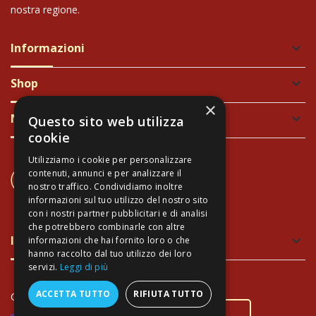
nostra regione.
Informazioni
keyboard_arrow_down
Shop
keyboard_arrow_down
×
Newsletter
keyboard_arrow_down
Questo sito web utilizza
cookie
Utilizziamo i cookie per personalizzare
CONTATTACI
contenuti, annunci e per analizzare il
nostro traffico. Condividiamo inoltre
+39 337 689965
informazioni sul tuo utilizzo del nostro sito
con i nostri partner pubblicitari e di analisi
che potrebbero combinarle con altre
Imballaggio verde e sicuro
keyboard_arrow_down
informazioni che hai fornito loro o che
hanno raccolto dal tuo utilizzo dei loro
servizi.
Leggi di più
Approfitta dello
sconto
ACCETTA TUTTO
RIFIUTA TUTTO
Copyright Arte Toscana©
- P.IVA 02034940474
immediato del 5%
sui
pagamenti con