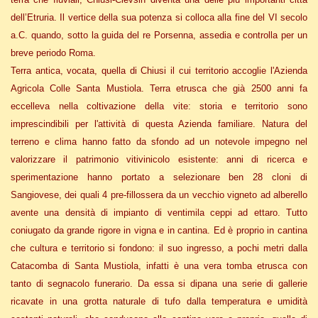
dell’Etruria. Il vertice della sua potenza si colloca alla fine del VI secolo
a.C. quando, sotto la guida del re Porsenna, assedia e controlla per un
breve periodo Roma.
Terra antica, vocata, quella di Chiusi il cui territorio accoglie l'Azienda
Agricola Colle Santa Mustiola. Terra etrusca che già 2500 anni fa
eccelleva nella coltivazione della vite: storia e territorio sono
imprescindibili per l'attività di questa Azienda familiare. Natura del
terreno e clima hanno fatto da sfondo ad un notevole impegno nel
valorizzare il patrimonio vitivinicolo esistente: anni di ricerca e
sperimentazione hanno portato a selezionare ben 28 cloni di
Sangiovese, dei quali 4 pre-fillossera da un vecchio vigneto ad alberello
avente una densità di impianto di ventimila ceppi ad ettaro. Tutto
coniugato da grande rigore in vigna e in cantina. Ed è proprio in cantina
che cultura e territorio si fondono: il suo ingresso, a pochi metri dalla
Catacomba di Santa Mustiola, infatti è una vera tomba etrusca con
tanto di segnacolo funerario. Da essa si dipana una serie di gallerie
ricavate in una grotta naturale di tufo dalla temperatura e umidità