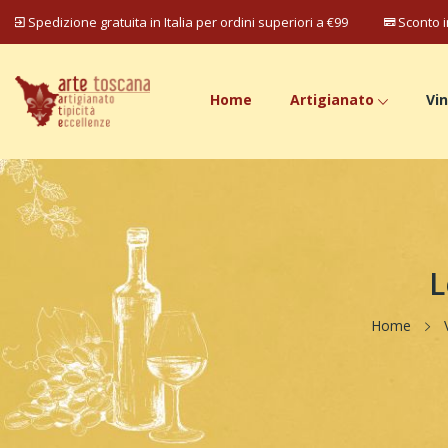
Spedizione gratuita in Italia per ordini superiori a €99
Sconto i
Home
Artigianato
Vin
L
Home