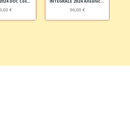
ANSONICA 2024 DOC Costa dell'Argentario Le...
INTEGRALE 2024 Ansonica IGT Costa Toscana Le...
9,00 €
36,00 €