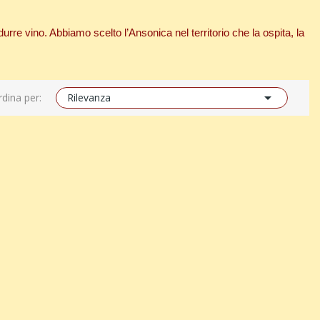
durre vino. Abbiamo scelto l
’Ansonica nel territorio che la ospita, la

dina per:
Rilevanza