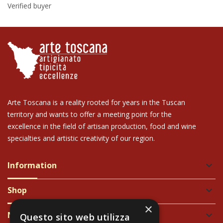
Verified buyer
Arte Toscana is a reality rooted for years in the Tuscan
territory and wants to offer a meeting point for the
excellence in the field of artisan production, food and wine
specialties and artistic creativity of our region.
Information
keyboard_arrow_down
Shop
keyboard_arrow_down
×
Newsletter
keyboard_arrow_down
Questo sito web utilizza