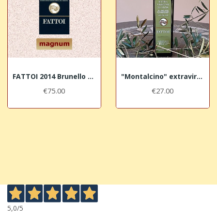
FATTOI 2014 Brunello di Montalcino DOCG
"Montalcino" extravirgin olive oil - Harvest 2025
€75.00
€27.00
5,0
/5