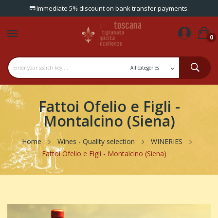
Immediate 5% discount on bank transfer payments.
0
Fattoi Ofelio e Figli -
Montalcino (Siena)
Home
Wines - Quality selection
WINERIES
Fattoi Ofelio e Figli - Montalcino (Siena)