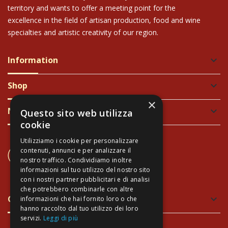
territory and wants to offer a meeting point for the
excellence in the field of artisan production, food and wine
specialties and artistic creativity of our region.
Information
keyboard_arrow_down
Shop
keyboard_arrow_down
×
Newsletter
keyboard_arrow_down
Questo sito web utilizza
cookie
Utilizziamo i cookie per personalizzare
CONTACT US
contenuti, annunci e per analizzare il
nostro traffico. Condividiamo inoltre
+39 337 689965
informazioni sul tuo utilizzo del nostro sito
con i nostri partner pubblicitari e di analisi
che potrebbero combinarle con altre
Green and Safe Packing
keyboard_arrow_down
informazioni che hai fornito loro o che
hanno raccolto dal tuo utilizzo dei loro
servizi.
Leggi di più
Take advantage of the