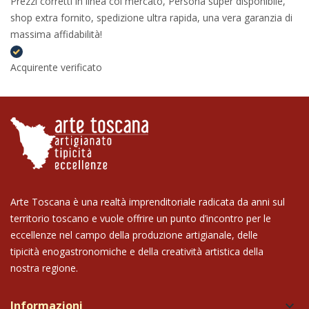
Prezzi corretti in linea col mercato, Persona super disponibile,
shop extra fornito, spedizione ultra rapida, una vera garanzia di
massima affidabilità!
Acquirente verificato
Arte Toscana è una realtà imprenditoriale radicata da anni sul
territorio toscano e vuole offrire un punto d’incontro per le
eccellenze nel campo della produzione artigianale, delle
tipicità enogastronomiche e della creatività artistica della
nostra regione.
Informazioni
keyboard_arrow_down