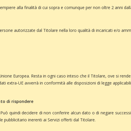
dempiere alla finalità di cui sopra e comunque per non oltre 2 anni dalla 
 persone autorizzate dal Titolare nella loro qualità di incaricati e/o am
l'Unione Europea. Resta in ogni caso inteso che il Titolare, ove si ren
 dati extra-UE avverrà in conformità alle disposizioni di legge applicabil
uto di rispondere
o. Può quindi decidere di non conferire alcun dato o di negare successiva
ubblicitario inerenti ai Servizi offerti dal Titolare.