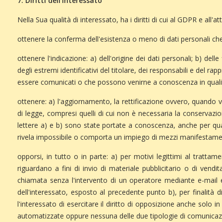
7. Diritti dell'interessato
Nella Sua qualità di interessato, ha i diritti di cui al GDPR e all'
ottenere la conferma dell'esistenza o meno di dati personali che 
ottenere l'indicazione: a) dell'origine dei dati personali; b) dell
degli estremi identificativi del titolare, dei responsabili e del r
essere comunicati o che possono venirne a conoscenza in qualità 
ottenere: a) l'aggiornamento, la rettificazione ovvero, quando vi 
di legge, compresi quelli di cui non è necessaria la conservazione
lettere a) e b) sono state portate a conoscenza, anche per quant
rivela impossibile o comporta un impiego di mezzi manifestament
opporsi, in tutto o in parte: a) per motivi legittimi al tratta
riguardano a fini di invio di materiale pubblicitario o di ven
chiamata senza l'intervento di un operatore mediante e-mail e
dell'interessato, esposto al precedente punto b), per finalità
l'interessato di esercitare il diritto di opposizione anche solo
automatizzate oppure nessuna delle due tipologie di comunicaz