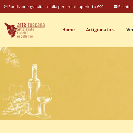
Spedizione gratuita in Italia per ordini superiori a €99
Sconto i
Home
Artigianato
Vin