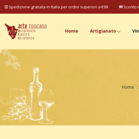
Spedizione gratuita in Italia per ordini superiori a €99
Sconto i
Home
Artigianato
Vin
Home