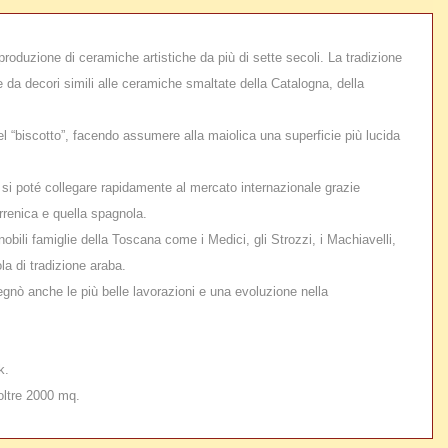
 produzione di ceramiche artistiche da più di sette secoli. La tradizione
e da decori simili alle ceramiche smaltate della Catalogna, della
l “biscotto”, facendo assumere alla maiolica una superficie più lucida
 si poté collegare rapidamente al mercato internazionale grazie
irrenica e quella spagnola.
bili famiglie della Toscana come i Medici, gli Strozzi, i Machiavelli,
la di tradizione araba.
gnò anche le più belle lavorazioni e una evoluzione nella
k.
oltre 2000 mq.