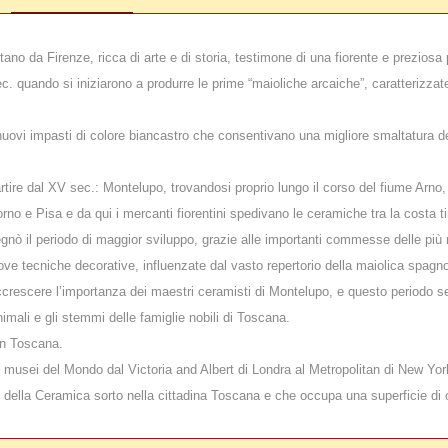
tano da Firenze, ricca di arte e di storia, testimone di una fiorente e preziosa
c. quando si iniziarono a produrre le prime “maioliche arcaiche”, caratterizzat
nuovi impasti di colore biancastro che consentivano una migliore smaltatura de
ire dal XV sec.: Montelupo, trovandosi proprio lungo il corso del fiume Arno,
Livorno e Pisa e da qui i mercanti fiorentini spedivano le ceramiche tra la costa t
gnò il periodo di maggior sviluppo, grazie alle importanti commesse delle più no
ove tecniche decorative, influenzate dal vasto repertorio della maiolica spagno
ccrescere l’importanza dei maestri ceramisti di Montelupo, e questo periodo se
imali e gli stemmi delle famiglie nobili di Toscana.
in Toscana.
 musei del Mondo dal Victoria and Albert di Londra al Metropolitan di New Yor
 della Ceramica sorto nella cittadina Toscana e che occupa una superficie di 