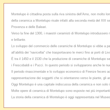
Montelupo è cittadina posta sulla riva sinistra dell’Arno, non molto lon
della ceramica a Montelupo risale infatti alla seconda metà del XIII se
Provenza e delle Baleari.
Verso la fine del 1300, i maestri ceramisti di Montelupo introdussero 
e brillante.
Lo sviluppo del commercio delle ceramiche di Montelupo si ebbe a part
all’abilità dei “navicellai” che trasportavano le merci fino ai porti di 
È tra il 1450 e il 1530 che la produzione di ceramiche di Montelupo se
i Frescobaldi e i Pucci. In questo periodo si svilupparono anche le nu
Il periodo rinascimentale e lo sviluppo economico di Firenze fecero a
rappresentazione dei soggetti che si orientarono verso le piante, gli an
Oggi Montelupo è una capitale indiscussa della ceramica e non solo 
Molte opere di ceramica di Montelupo sono esposte nei più importanti
La storia della ceramica di Montelupo è oggi rappresentata nel Museo