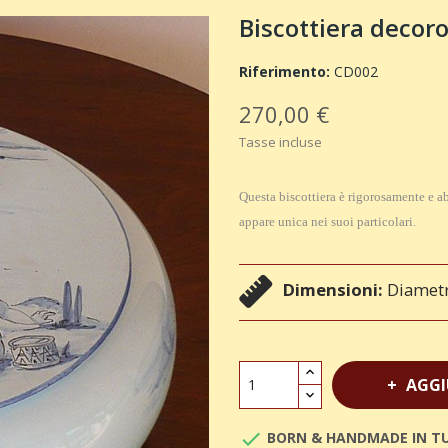
Biscottiera decoro
Riferimento:
CD002
270,00 €
Tasse incluse
Questa biscottiera è rigorosamente e a
appare unica nei suoi particolari.
Dimensioni:
Diametr
AGGI

BORN & HANDMADE IN T