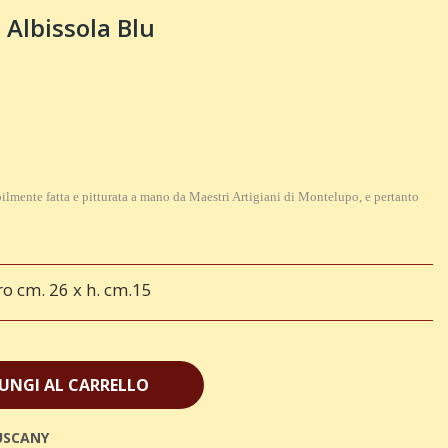
 Albissola Blu
bilmente fatta e pitturata a mano da Maestri Artigiani di Montelupo, e pertanto
o cm. 26 x h. cm.15
UNGI AL CARRELLO
USCANY