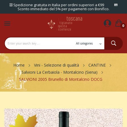
Spedizione gratuita in Italia per ordini superiori a €99
Sconto immediato del 5% per pagamenti con Bonifico.
0
Home
Vini - Selezione di qualità
CANTINE
Salvioni La Cerbaiola - Montalcino (Siena)
SALVIONI 2005 Brunello di Montalcino DOCG