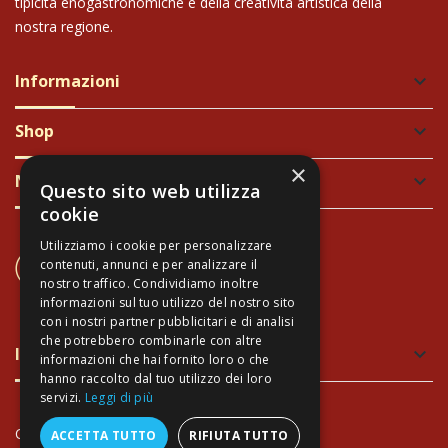
tipicità enogastronomiche e della creatività artistica della
nostra regione.
Informazioni
keyboard_arrow_down
Shop
keyboard_arrow_down
×
Newsletter
keyboard_arrow_down
Questo sito web utilizza
cookie
Utilizziamo i cookie per personalizzare
CONTATTACI
contenuti, annunci e per analizzare il
+39 337 689965
nostro traffico. Condividiamo inoltre
informazioni sul tuo utilizzo del nostro sito
con i nostri partner pubblicitari e di analisi
che potrebbero combinarle con altre
Imballaggio verde e sicuro
keyboard_arrow_down
informazioni che hai fornito loro o che
hanno raccolto dal tuo utilizzo dei loro
servizi.
Leggi di più
Copyright Arte Toscana©
- P.IVA 02034940474
ACCETTA TUTTO
RIFIUTA TUTTO