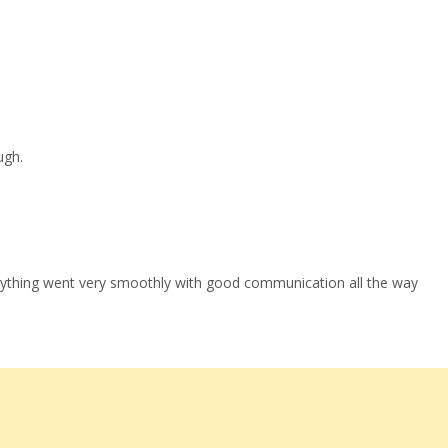
ugh.
erything went very smoothly with good communication all the way
Approfitta dello
sconto