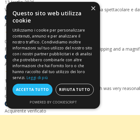
13 Luglio 2026
×
Velocissimi, precisissimi, con un pacco consegna spettacolare e
Questo sito web utilizza
cookie
Acquirente verificato
Utilizziamo i cookie per personalizzare
contenuti, annunci e per analizzare il
06 Luglio 2026
nostro traffico. Condividiamo inoltre
informazioni sul tuo utilizzo del nostro sito
Fantastic customer service, superbly speedy shipping and a magni
con i nostri partner pubblicitari e di analisi
che potrebbero combinarle con altre
Acquirente verificato
informazioni che hai fornito loro o che
hanno raccolto dal tuo utilizzo dei loro
servizi.
Leggi di più
17 Giugno 2026
I bought some very nice wine on their site which was very reason
ACCETTA TUTTO
RIFIUTA TUTTO
on mail
POWERED BY COOKIESCRIPT
Acquirente verificato
14 Giugno 2026
Commande traitée et expédiée très rapidement. Top!