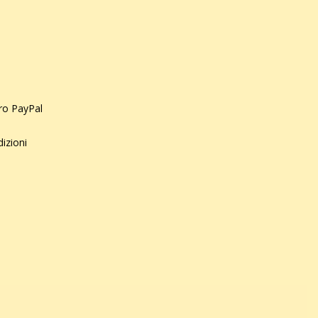
uro PayPal
dizioni