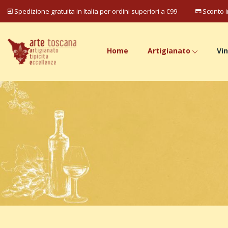
Spedizione gratuita in Italia per ordini superiori a €99
Sconto i
Home
Artigianato
Vin