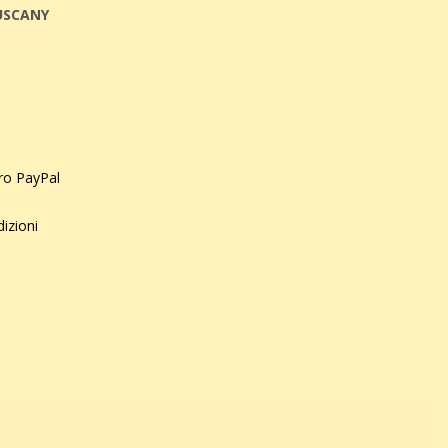
USCANY
uro PayPal
dizioni