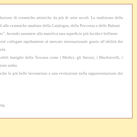
duzione di ceramiche artistiche da più di sette secoli. La tradizione della
li alle ceramiche smaltate della Catalogna, della Provenza e delle Baleari.
o”, facendo assumere alla maiolica una superficie più lucida e brillante
té collegare rapidamente al mercato internazionale grazie all’abilità dei
ola.
bili famiglie della Toscana come i Medici, gli Strozzi, i Machiavelli, i
ione araba.
nche le più belle lavorazioni e una evoluzione nella rappresentazione dei
 mq.