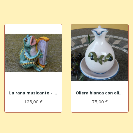
La rana musicante - l'arpa
Oliera bianca con olive e piattino salvagocce
125,00 €
75,00 €