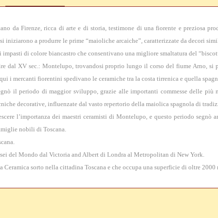
no da Firenze, ricca di arte e di storia, testimone di una fiorente e preziosa pro
si iniziarono a produrre le prime “maioliche arcaiche”, caratterizzate da decori simi
i impasti di colore biancastro che consentivano una migliore smaltatura del “biscott
 dal XV sec.: Montelupo, trovandosi proprio lungo il corso del fiume Arno, si po
qui i mercanti fiorentini spedivano le ceramiche tra la costa tirrenica e quella spagn
nò il periodo di maggior sviluppo, grazie alle importanti commesse delle più no
niche decorative, influenzate dal vasto repertorio della maiolica spagnola di tradiz
escere l’importanza dei maestri ceramisti di Montelupo, e questo periodo segnò a
famiglie nobili di Toscana.
scana.
sei del Mondo dal Victoria and Albert di Londra al Metropolitan di New York.
a Ceramica sorto nella cittadina Toscana e che occupa una superficie di oltre 2000