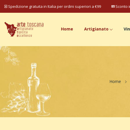
Spedizione gratuita in Italia per ordini superiori a €99
Sconto i
Home
Artigianato
Vin
Home