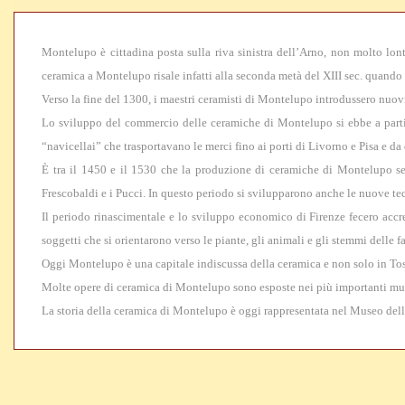
Montelupo è cittadina posta sulla riva sinistra dell’Arno, non molto lonta
ceramica a Montelupo risale infatti alla seconda metà del XIII sec. quando 
Verso la fine del 1300, i maestri ceramisti di Montelupo introdussero nuov
Lo sviluppo del commercio delle ceramiche di Montelupo si ebbe a partire
“navicellai” che trasportavano le merci fino ai porti di Livorno e Pisa e da 
È tra il 1450 e il 1530 che la produzione di ceramiche di Montelupo seg
Frescobaldi e i Pucci. In questo periodo si svilupparono anche le nuove tec
Il periodo rinascimentale e lo sviluppo economico di Firenze fecero accr
soggetti che si orientarono verso le piante, gli animali e gli stemmi delle 
Oggi Montelupo è una capitale indiscussa della ceramica e non solo in To
Molte opere di ceramica di Montelupo sono esposte nei più importanti mu
La storia della ceramica di Montelupo è oggi rappresentata nel Museo dell