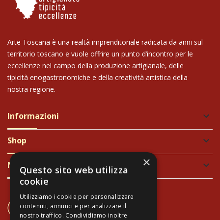
Arte Toscana è una realtà imprenditoriale radicata da anni sul
territorio toscano e vuole offrire un punto d’incontro per le
eccellenze nel campo della produzione artigianale, delle
tipicità enogastronomiche e della creatività artistica della
nostra regione.
Informazioni
keyboard_arrow_down
Shop
keyboard_arrow_down
×
Newsletter
keyboard_arrow_down
Questo sito web utilizza
cookie
Utilizziamo i cookie per personalizzare
CONTATTACI
contenuti, annunci e per analizzare il
+39 337 689965
nostro traffico. Condividiamo inoltre