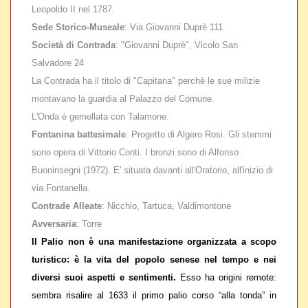
Leopoldo II nel 1787.
Sede Storico-Museale
: Via Giovanni Duprè 111
Società di Contrada
: "Giovanni Duprè", Vicolo San
Salvadore 24
La Contrada ha il titolo di "Capitana" perchè le sue milizie
montavano la guardia al Palazzo del Comune.
L'Onda è gemellata con Talamone.
Fontanina battesimale
: Progetto di Algero Rosi. Gli stemmi
sono opera di Vittorio Conti. I bronzi sono di Alfonso
Buoninsegni (1972). E' situata davanti all'Oratorio, all'inizio di
via Fontanella.
Contrade Alleate
: Nicchio, Tartuca, Valdimontone
Avversaria
: Torre
Il Palio non è una manifestazione organizzata a scopo
turistico: è la vita del popolo senese nel tempo e nei
diversi suoi aspetti e sentimenti.
Esso ha origini remote:
sembra risalire al
1633
il primo palio corso “alla tonda” in