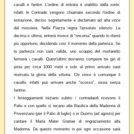
cavalli e fantini. L'ordine di entrata è stabilito dalla sorte:
infatti le Contrade vengono chiamate secondo l'ordine di
estrazione, deciso segretamente e declamato ad alta voce
dal mossiere.
Nella Piazza regna l'assoluto silenzio.
La
decima e ultima, entrerà invece di "rincorsa" quando lo riterrà
più opportuno, decidendo così il momento della partenza. Se
la partenza non sarà valida, uno scoppio del mortaretto
fermerà i cavalli. Quest'ultimi dovranno compiere
tre giri di
pista
per circa 1000 metri e solo al primo arrivato sarà
riservata la gloria della vittoria.
Chi vince è comunque il
cavallo, infatti può arrivare anche "scosso", ossia senza
fantino.
I festeggiamenti iniziano subito: i contradaioli ricevono il
Palio e con quello si recano alla
Basilica della Madonna di
Provenzano
(per il Palio di luglio) o in
Duomo
(ad agosto) per
cantare il
Maria Mater Gratiae
di ringraziamento alla
Madonna. Da questo momento in poi ogni occasione sarà