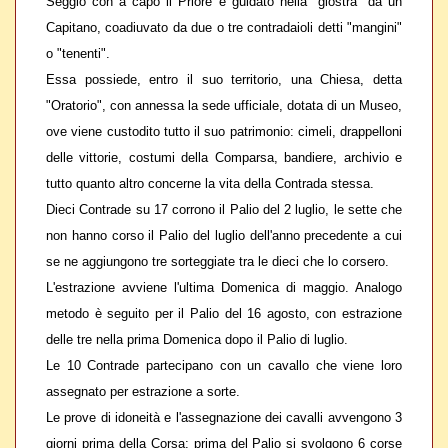
Seggio
con a capo il
Priore
e guidato nella "giostra" da un
Capitano
, coadiuvato da due o tre contradaioli detti "mangini"
o "tenenti".
Essa possiede, entro il suo territorio, una
Chiesa
, detta
"Oratorio", con annessa la
sede ufficiale
, dotata di un
Museo
,
ove viene custodito tutto il suo patrimonio: cimeli, drappelloni
delle vittorie, costumi della Comparsa, bandiere, archivio e
tutto quanto altro concerne la vita della Contrada stessa.
Dieci Contrade su 17 corrono il Palio del 2 luglio, le sette che
non hanno corso il Palio del luglio dell'anno precedente a cui
se ne aggiungono tre sorteggiate tra le dieci che lo corsero.
L'estrazione avviene l'ultima Domenica di maggio. Analogo
metodo è seguito per il Palio del 16 agosto, con estrazione
delle tre nella prima Domenica dopo il Palio di luglio.
Le 10 Contrade partecipano con un cavallo che viene loro
assegnato per estrazione a sorte.
Le prove di idoneità e l'assegnazione dei cavalli avvengono 3
giorni prima della Corsa; prima del Palio si svolgono 6 corse