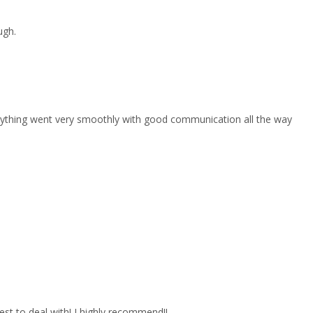
ugh.
erything went very smoothly with good communication all the way
est to deal with! I highly recommend!!