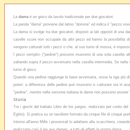
La
dama
è un gioco da tavolo tradizionale per due giocatori.
La parola "dama" proviene dal latino "
domina
" ed indica il "pezzo sov
La dama si svolge tra due giocatori, disposti ai lati opposti di una d
caselle scure non occupate da altri pezzi ed hanno la possibilità di
vengono catturati tutti i pezzi o che, al suo turno di mossa, è impossi
I pezzi semplici ("pedine") possono muoversi di una sola casella al
saltando sopra il pezzo avversario nella casella intermedia. Se nella 
turno di gioco.
Quando una pedina raggiunge la base avversaria, ossia la riga più di
poteri: a differenza delle pedine può muoversi e catturare sia in av
"pedine", mentre nella versione italiana le dame non possono essere '
Storia
Tra i giochi del trattato
Libro de los juegos
, realizzato per conto del 
Egitto). Si pratica su un tavoliere formato da cinque file di cinque pun
Intorno all'anno Mille i provenzali lo adattano alla scacchiera, creando
realizzano così il
jeu aux dames
, a tutti gli effetti la nostra dama.