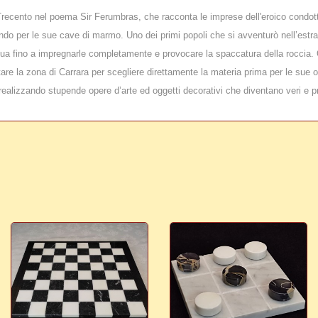
e Trecento nel poema
Sir Ferumbras
, che racconta le imprese dell'eroico condot
ondo per le sue cave di marmo. Uno dei primi popoli che si avventurò nell’estr
acqua fino a impregnarle completamente e provocare la spaccatura della roccia.
are la zona di Carrara per scegliere direttamente la materia prima per le sue 
realizzando stupende opere d’arte ed oggetti decorativi che diventano veri e p