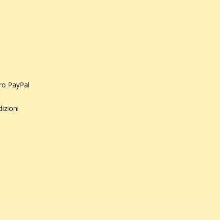
uro PayPal
dizioni