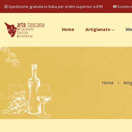
Spedizione gratuita in Italia per ordini superiori a €99
Sconto i
Home
Artigianato
Vin
Home
Arti