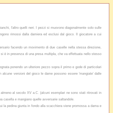
anchi, l'altro quelli neri. I pezzi si muovono diagonalmente solo sulle
engono rimossi dalla damiera ed esclusi dal gioco. Il giocatore a cui
versario facendo un movimento di due caselle nella stessa direzione,
 si è in presenza di una presa multipla, che va effettuata nello stesso
gnata ponendo un ulteriore pezzo sopra il primo e gode di particolari
 In alcune versioni del gioco le dame possono essere 'mangiate' dalle
 almeno al secolo XV a.C. (alcuni esemplari ne sono stati ritrovati in
i una casella e mangiano quelle avversarie saltandole.
cui la pedina giunta in fondo alla scacchiera viene promossa a dama e