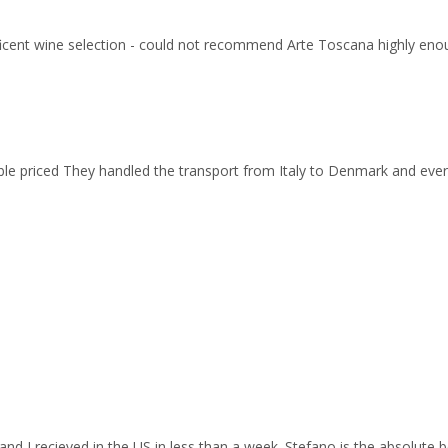
ficent wine selection - could not recommend Arte Toscana highly eno
able priced They handled the transport from Italy to Denmark and ev
and I recieved in the US in less than a week. Stefano is the absolute b