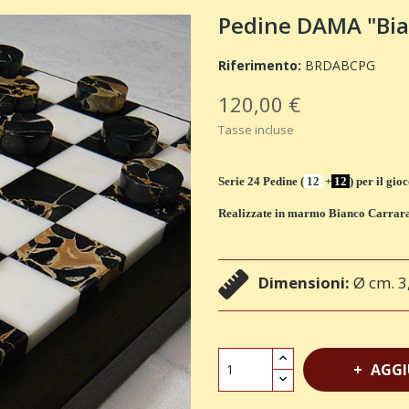
Pedine DAMA "Bia
Riferimento:
BRDABCPG
120,00 €
Tasse incluse
Serie 24 Pedine
(
12
+
12
)
per il gio
Realizzate in marmo Bianco Carrara
Dimensioni:
Ø cm. 3
AGGI