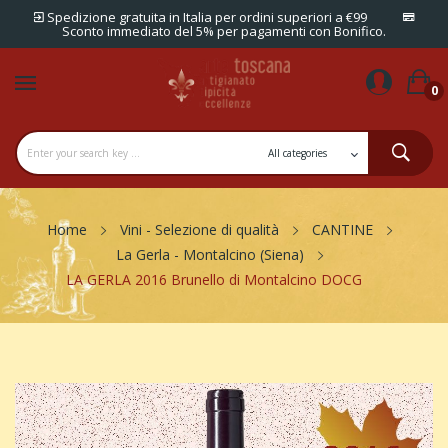
Spedizione gratuita in Italia per ordini superiori a €99
Sconto immediato del 5% per pagamenti con Bonifico.
0
Home
Vini - Selezione di qualità
CANTINE
La Gerla - Montalcino (Siena)
LA GERLA 2016 Brunello di Montalcino DOCG