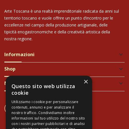
Arte Toscana è una realtà imprenditoriale radicata da anni sul
territorio toscano e vuole offrire un punto d’incontro per le
eccellenze nel campo della produzione artigianale, delle
tipicità enogastronomiche e della creatività artistica della
nostra regione.
Informazioni
keyboard_arrow_down
Shop
keyboard_arrow_down
×
Newsletter
keyboard_arrow_down
Questo sito web utilizza
cookie
Utilizziamo i cookie per personalizzare
CONTATTACI
contenuti, annunci e per analizzare il
+39 337 689965
nostro traffico. Condividiamo inoltre
informazioni sul tuo utilizzo del nostro sito
con i nostri partner pubblicitari e di analisi