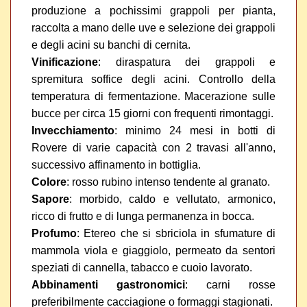
produzione a pochissimi grappoli per pianta,
raccolta a mano delle uve e selezione dei grappoli
e degli acini su banchi di cernita.
Vinificazione
:
diraspatura dei grappoli e
spremitura soffice degli acini. Controllo della
temperatura di fermentazione. Macerazione sulle
bucce per circa 15 giorni con frequenti rimontaggi.
Invecchiamento
: minimo 24 mesi in botti di
Rovere di varie capacità con 2 travasi all'anno,
successivo affinamento in bottiglia.
Colore
: rosso rubino intenso tendente al granato.
Sapore
: m
orbido, caldo e vellutato, armonico,
ricco di frutto e di lunga permanenza in bocca.
Profumo
: Etereo che si sbriciola in sfumature di
mammola viola e giaggiolo, permeato da sentori
speziati di cannella, tabacco e cuoio lavorato.
Abbinamenti gastronomici
: c
arni rosse
preferibilmente cacciagione o formaggi stagionati.