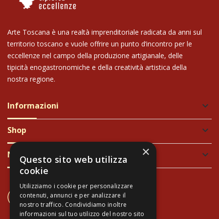
Arte Toscana è una realtà imprenditoriale radicata da anni sul
territorio toscano e vuole offrire un punto d’incontro per le
eccellenze nel campo della produzione artigianale, delle
tipicità enogastronomiche e della creatività artistica della
nostra regione.
Informazioni
keyboard_arrow_down
Shop
keyboard_arrow_down
×
Newsletter
keyboard_arrow_down
Questo sito web utilizza
cookie
Utilizziamo i cookie per personalizzare
CONTATTACI
contenuti, annunci e per analizzare il
+39 337 689965
nostro traffico. Condividiamo inoltre
informazioni sul tuo utilizzo del nostro sito