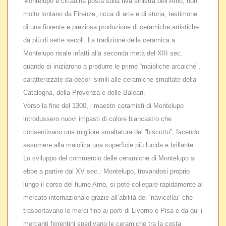
Montelupo è cittadina posta sulla riva sinistra dell’Arno, non
molto lontano da Firenze, ricca di arte e di storia, testimone
di una fiorente e preziosa produzione di ceramiche artistiche
da più di sette secoli. La tradizione della ceramica a
Montelupo risale infatti alla seconda metà del XIII sec.
quando si iniziarono a produrre le prime “maioliche arcaiche”,
caratterizzate da decori simili alle ceramiche smaltate della
Catalogna, della Provenza e delle Baleari.
Verso la fine del 1300, i maestri ceramisti di Montelupo
introdussero nuovi impasti di colore biancastro che
consentivano una migliore smaltatura del “biscotto”, facendo
assumere alla maiolica una superficie più lucida e brillante.
Lo sviluppo del commercio delle ceramiche di Montelupo si
ebbe a partire dal XV sec.: Montelupo, trovandosi proprio
lungo il corso del fiume Arno, si poté collegare rapidamente al
mercato internazionale grazie all’abilità dei “navicellai” che
trasportavano le merci fino ai porti di Livorno e Pisa e da qui i
mercanti fiorentini spedivano le ceramiche tra la costa