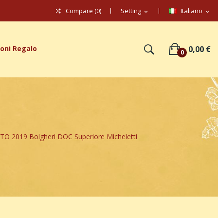
Compare (
0
)
Setting
Italiano
expand_more
expand_more
oni Regalo
0,00 €
0
 2019 Bolgheri DOC Superiore Micheletti