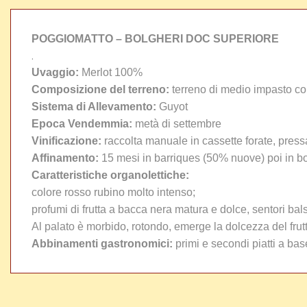
POGGIOMATTO – BOLGHERI DOC SUPERIORE
.
Uvaggio:
Merlot 100%
Composizione del terreno:
terreno di medio impasto con
Sistema di Allevamento:
Guyot
Epoca Vendemmia:
metà di settembre
Vinificazione:
raccolta manuale in cassette forate, pressa
Affinamento:
15 mesi in barriques (50% nuove) poi
in bo
Caratteristiche organolettiche:
colore rosso rubino molto intenso;
profumi di frutta a bacca nera matura e dolce, sentori ba
Al palato è morbido, rotondo, emerge la dolcezza del frutt
Abbinamenti gastronomici:
primi e secondi piatti a bas