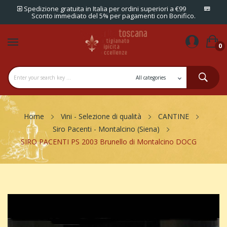
Spedizione gratuita in Italia per ordini superiori a €99
Sconto immediato del 5% per pagamenti con Bonifico.
0
Home
Vini - Selezione di qualità
CANTINE
Siro Pacenti - Montalcino (Siena)
SIRO PACENTI PS 2003 Brunello di Montalcino DOCG