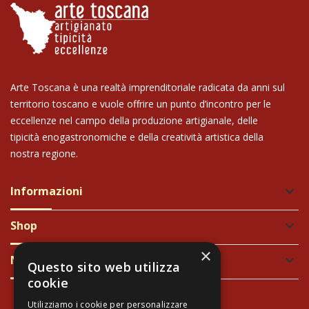
Arte Toscana è una realtà imprenditoriale radicata da anni sul
territorio toscano e vuole offrire un punto d’incontro per le
eccellenze nel campo della produzione artigianale, delle
tipicità enogastronomiche e della creatività artistica della
nostra regione.
Informazioni
keyboard_arrow_down
Shop
keyboard_arrow_down
×
Newsletter
keyboard_arrow_down
Questo sito web utilizza
cookie
Utilizziamo i cookie per personalizzare