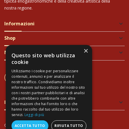
tipicità enogastronomiche e della creatività artistica della
nostra regione.
Informazioni
keyboard_arrow_down
Shop
keyboard_arrow_down
×
Newsletter
keyboard_arrow_down
Questo sito web utilizza
cookie
Utilizziamo i cookie per personalizzare
CONTATTACI
contenuti, annunci e per analizzare il
+39 337 689965
nostro traffico. Condividiamo inoltre
informazioni sul tuo utilizzo del nostro sito
con i nostri partner pubblicitari e di analisi
che potrebbero combinarle con altre
Imballaggio verde e sicuro
keyboard_arrow_down
informazioni che hai fornito loro o che
hanno raccolto dal tuo utilizzo dei loro
servizi.
Leggi di più
Copyright Arte Toscana©
- P.IVA 02034940474
ACCETTA TUTTO
RIFIUTA TUTTO