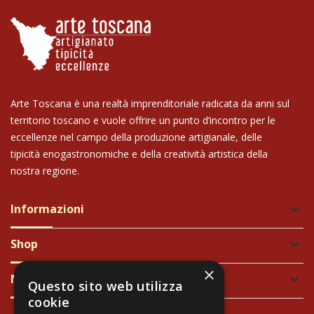
Arte Toscana è una realtà imprenditoriale radicata da anni sul
territorio toscano e vuole offrire un punto d’incontro per le
eccellenze nel campo della produzione artigianale, delle
tipicità enogastronomiche e della creatività artistica della
nostra regione.
Informazioni
keyboard_arrow_down
Shop
keyboard_arrow_down
×
Newsletter
keyboard_arrow_down
Questo sito web utilizza
cookie