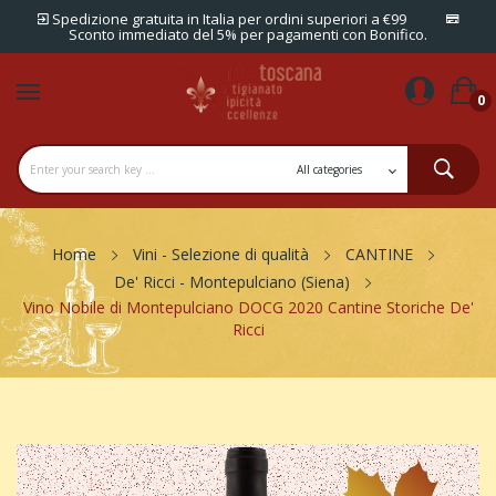
Spedizione gratuita in Italia per ordini superiori a €99
Sconto immediato del 5% per pagamenti con Bonifico.
0
Home
Vini - Selezione di qualità
CANTINE
De' Ricci - Montepulciano (Siena)
Vino Nobile di Montepulciano DOCG 2020 Cantine Storiche De'
Ricci