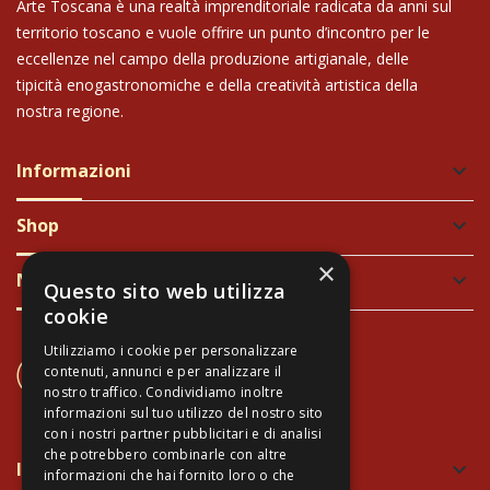
Arte Toscana è una realtà imprenditoriale radicata da anni sul
territorio toscano e vuole offrire un punto d’incontro per le
eccellenze nel campo della produzione artigianale, delle
tipicità enogastronomiche e della creatività artistica della
nostra regione.
Informazioni
keyboard_arrow_down
Shop
keyboard_arrow_down
×
Newsletter
keyboard_arrow_down
Questo sito web utilizza
cookie
Utilizziamo i cookie per personalizzare
CONTATTACI
contenuti, annunci e per analizzare il
+39 337 689965
nostro traffico. Condividiamo inoltre
informazioni sul tuo utilizzo del nostro sito
con i nostri partner pubblicitari e di analisi
che potrebbero combinarle con altre
Imballaggio verde e sicuro
keyboard_arrow_down
informazioni che hai fornito loro o che