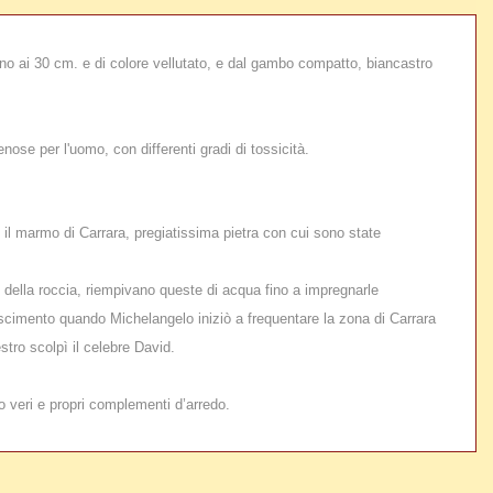
 fino ai 30 cm. e di colore vellutato, e dal gambo compatto, biancastro
ose per l'uomo, con differenti gradi di tossicità.
 il marmo di Carrara, pregiatissima pietra con cui sono state
li della roccia, riempivano queste di acqua fino a impregnarle
ascimento quando Michelangelo iniziò a frequentare la zona di Carrara
stro scolpì il celebre David.
o veri e propri complementi d’arredo.