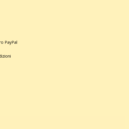
uro PayPal
dizioni