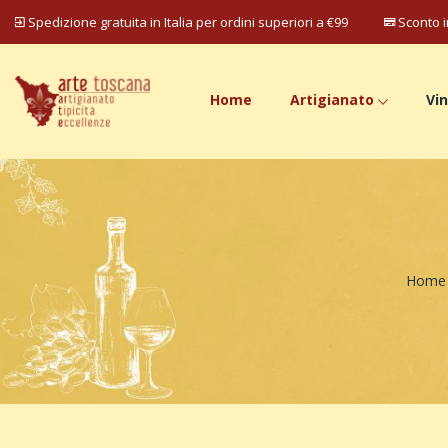
Spedizione gratuita in Italia per ordini superiori a €99
Sconto i
Home
Artigianato
Vin
Home