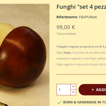
Funghi "set 4 pezz
Riferimento:
F&VFUNset
99,00 €
Tasse incluse
I funghi vengono proposti in set di 4 
Ogni
fungo
è ricavato da un unico pez
estrazione vegetale e cera d'api, utili
Ogni oggetto è reso unico da piccole ir
AGGI

BORN & HANDMADE IN T