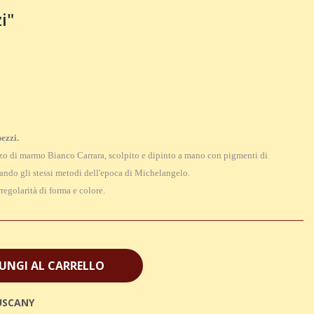
i"
pezzi.
zo di marmo Bianco Carrara, scolpito e dipinto a mano con pigmenti di
zzando gli stessi metodi dell'epoca di Michelangelo.
regolarità di forma e colore.
UNGI AL CARRELLO
USCANY