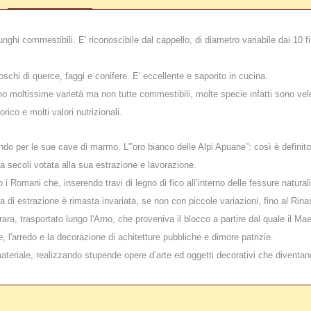
funghi commestibili. E' riconoscibile dal cappello, di diametro variabile dai 10
boschi di querce, faggi e conifere. E' eccellente e saporito in cucina.
 moltissime varietà ma non tutte commestibili, molte specie infatti sono velen
ico e molti valori nutrizionali.
ndo per le sue cave di marmo. L'”oro bianco delle Alpi Apuane”: così è definito
a secoli votata alla sua estrazione e lavorazione.
i Romani che, inserendo travi di legno di fico all’interno delle fessure natura
di estrazione è rimasta invariata, se non con piccole variazioni, fino al Rin
ra, trasportato lungo l'Arno, che proveniva il blocco a partire dal quale il Mae
 l'arredo e la decorazione di achitetture pubbliche e dimore patrizie.
materiale, realizzando stupende opere d’arte ed oggetti decorativi che diventan