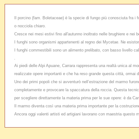
Il porcino (fam. Boletaceae) è la specie di fungo più conosciuta fra i 
o nocciola chiaro.
Cresce nei mesi estivi fino all'autunno inoltrato nelle brughiere e nei 
I funghi sono organismi appartenenti al regno dei Mycetae. Ne esistono
I funghi commestibili sono un alimento prelibato, con basso livello calor
.
Ai piedi delle Alpi Apuane, Carrara rappresenta una realtà unica al mo
realizzate opere importanti e che ha reso grande questa città, ormai d
Uno dei primi popoli che si avventurò nell’estrazione del marmo furono 
completamente e provocare la spaccatura della roccia. Questa tecnica 
per scegliere direttamente la materia prima per le sue opere: è da Carra
Il marmo diventa così una materia prima importante per la costruzione,
Ancora oggi valenti artisti ed artigiani lavorano con maestria questo 