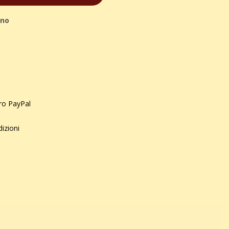
ino
uro PayPal
dizioni