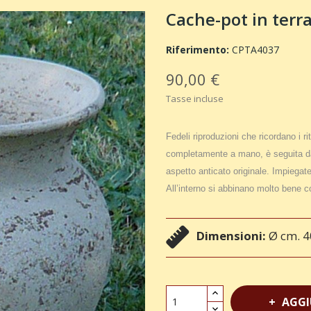
Cache-pot in terr
Riferimento:
CPTA4037
90,00 €
Tasse incluse
Fedeli riproduzioni che ricordano i r
completamente a mano, è seguita da
aspetto anticato originale. Impiegate 
All’interno si abbinano molto bene c
Dimensioni:
Ø cm. 4
AGGI