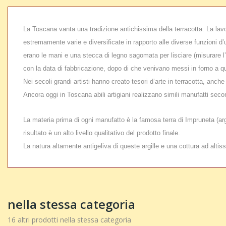
La Toscana vanta una tradizione antichissima della terracotta. La lavora
estremamente varie e diversificate in rapporto alle diverse funzioni d’us
erano le mani e una stecca di legno sagomata per lisciare (misurare l’
con la data di fabbricazione, dopo di che venivano messi in forno a q
Nei secoli grandi artisti hanno creato tesori d’arte in terracotta, anch
Ancora oggi in Toscana abili artigiani realizzano simili manufatti sec
La materia prima di ogni manufatto è la famosa terra di Impruneta (argil
risultato è un alto livello qualitativo del prodotto finale.
La natura altamente antigeliva di queste argille e una cottura ad alti
nella stessa categoria
16 altri prodotti nella stessa categoria