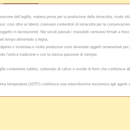
zione dell’argilla, materia prima per la produzione della terracotta, risale inf
o; così oltre ai laterizi creavano contenitori di terracotta per la conservazione
oggetto in lavorazione). Nei secoli passati i manufatti venivano firmati a fre
uel tempo alimentato a legna.
e dipinta o invetriata e molte produzioni sono diventate oggetti ornamentali per p
ondo l’antica tradizione e con la stessa passione di sempre.
la contenente sabbia, carbonato di calcio e ossido di ferro che conferisce alla t
ssima temperatura (1070°) conferisce una notevolissima resistenza agli agenti 