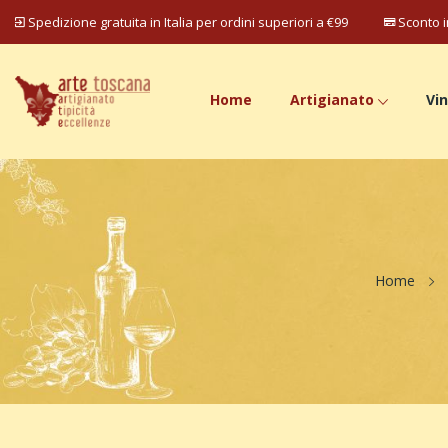
Spedizione gratuita in Italia per ordini superiori a €99
Sconto i
Home
Artigianato
Vin
Home