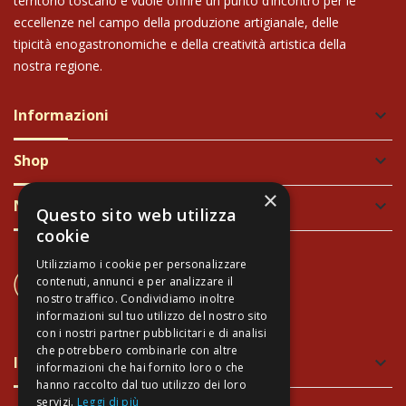
territorio toscano e vuole offrire un punto d’incontro per le
eccellenze nel campo della produzione artigianale, delle
tipicità enogastronomiche e della creatività artistica della
nostra regione.
Informazioni
keyboard_arrow_down
Shop
keyboard_arrow_down
×
Newsletter
keyboard_arrow_down
Questo sito web utilizza
cookie
Utilizziamo i cookie per personalizzare
CONTATTACI
contenuti, annunci e per analizzare il
+39 337 689965
nostro traffico. Condividiamo inoltre
informazioni sul tuo utilizzo del nostro sito
con i nostri partner pubblicitari e di analisi
che potrebbero combinarle con altre
Imballaggio verde e sicuro
keyboard_arrow_down
informazioni che hai fornito loro o che
hanno raccolto dal tuo utilizzo dei loro
servizi.
Leggi di più