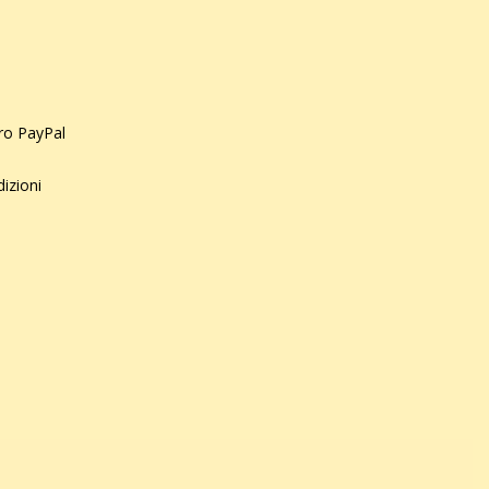
uro PayPal
dizioni