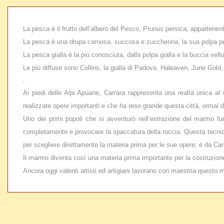
La pesca è il frutto dell’albero del Pesco
, Prunus persica, appartenen
La pesca è una drupa carnosa, succosa e zuccherina, la sua polpa può e
La pesca gialla è
la più conosciuta, dalla polpa gialla e la buccia vellu
Le più diffuse sono Collins, la gialla di Padova, Haleaven, June Gol
.
Ai piedi delle Alpi Apuane, Carrara rappresenta una realtà unica al
realizzate opere importanti e che ha reso grande questa città, ormai d
Uno dei primi popoli che si avventurò nell’estrazione del marmo furo
completamente e provocare la spaccatura della roccia. Questa tecnica 
per scegliere direttamente la materia prima per le sue opere: è da Carra
Il marmo diventa così una materia prima importante per la costruzione,
Ancora oggi valenti artisti ed artigiani lavorano con maestria questo 