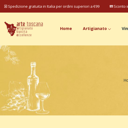
Spedizione gratuita in Italia per ordini superiori a €99
Sconto i
Home
Artigianato
Vin
H