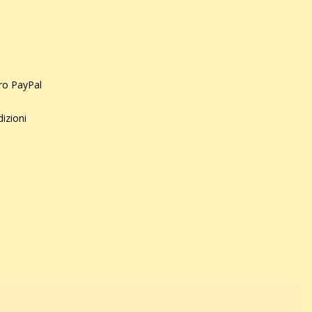
uro PayPal
dizioni