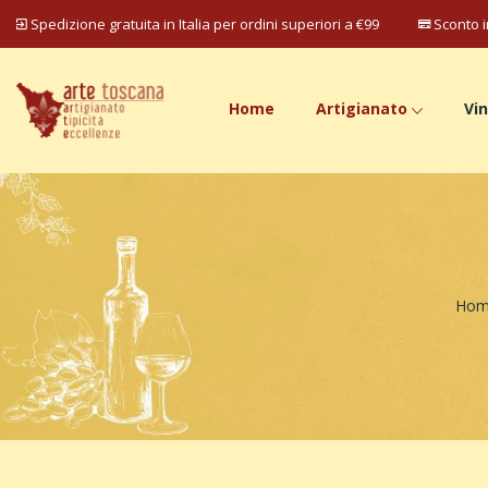
Spedizione gratuita in Italia per ordini superiori a €99
Sconto i
Home
Artigianato
Vin
Hom