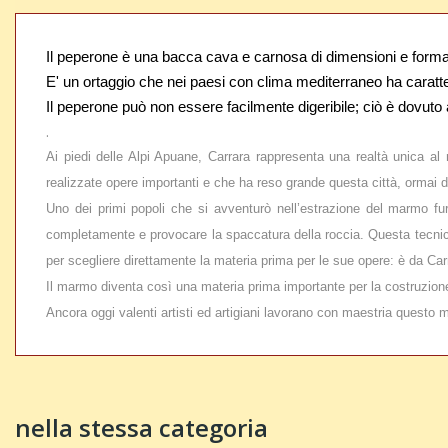
Il peperone è una bacca cava e carnosa di dimensioni e forma s
E' un ortaggio che nei paesi con clima mediterraneo ha caratte
Il peperone può non essere facilmente digeribile; ciò è dovuto a
.
Ai piedi delle Alpi Apuane, Carrara rappresenta una realtà unica al
realizzate opere importanti e che ha reso grande questa città, ormai d
Uno dei primi popoli che si avventurò nell’estrazione del marmo furo
completamente e provocare la spaccatura della roccia. Questa tecnica 
per scegliere direttamente la materia prima per le sue opere: è da Carra
Il marmo diventa così una materia prima importante per la costruzione,
Ancora oggi valenti artisti ed artigiani lavorano con maestria questo 
nella stessa categoria