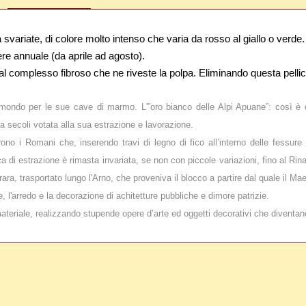
variate, di colore molto intenso che varia da rosso al giallo o verde.
re annuale (da aprile ad agosto).
l complesso fibroso che ne riveste la polpa. Eliminando questa pellicola
 mondo per le sue cave di marmo. L'”oro bianco delle Alpi Apuane”: così è d
a secoli votata alla sua estrazione e lavorazione.
no i Romani che, inserendo travi di legno di fico all’interno delle fessure
di estrazione è rimasta invariata, se non con piccole variazioni, fino al Ri
ra, trasportato lungo l'Arno, che proveniva il blocco a partire dal quale il Mae
 l'arredo e la decorazione di achitetture pubbliche e dimore patrizie.
materiale, realizzando stupende opere d’arte ed oggetti decorativi che diventan