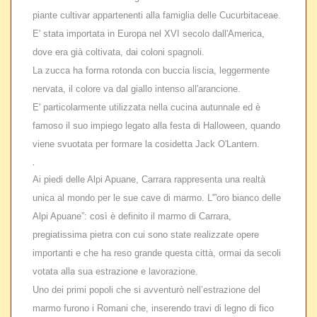
piante cultivar appartenenti alla famiglia delle Cucurbitaceae.
E' stata importata in Europa nel XVI secolo dall'America,
dove era già coltivata, dai coloni spagnoli.
La zucca ha forma rotonda con buccia liscia, leggermente
nervata, il colore va dal giallo intenso all'arancione.
E' particolarmente utilizzata nella cucina autunnale ed è
famoso il suo impiego legato alla festa di Halloween, quando
viene svuotata per formare la cosidetta Jack O'Lantern.
.
Ai piedi delle Alpi Apuane, Carrara rappresenta una realtà
unica al mondo per le sue cave di marmo. L'”oro bianco delle
Alpi Apuane”: così è definito il marmo di Carrara,
pregiatissima pietra con cui sono state realizzate opere
importanti e che ha reso grande questa città, ormai da secoli
votata alla sua estrazione e lavorazione.
Uno dei primi popoli che si avventurò nell’estrazione del
marmo furono i Romani che, inserendo travi di legno di fico