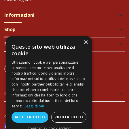
Informazioni
keyboard_arrow_down
Shop
keyboard_arrow_down
×
Newsletter
keyboard_arrow_down
Questo sito web utilizza
cookie
Utilizziamo i cookie per personalizzare
CONTATTACI
contenuti, annunci e per analizzare il
+39 337 689965
nostro traffico. Condividiamo inoltre
informazioni sul tuo utilizzo del nostro sito
con i nostri partner pubblicitari e di analisi
che potrebbero combinarle con altre
Imballaggio verde e sicuro
keyboard_arrow_down
informazioni che hai fornito loro o che
hanno raccolto dal tuo utilizzo dei loro
servizi.
Leggi di più
Copyright Arte Toscana©
- P.IVA 02034940474
ACCETTA TUTTO
RIFIUTA TUTTO
POWERED BY COOKIESCRIPT