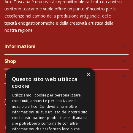
Arte Toscana è una realtà imprenditoriale radicata da anni sul
territorio toscano e vuole offrire un punto d’incontro per le
eccellenze nel campo della produzione artigianale, delle
tipicità enogastronomiche e della creatività artistica della
nostra regione.
Informazioni
keyboard_arrow_down
Shop
keyboard_arrow_down
×
Newsletter
keyboard_arrow_down
Questo sito web utilizza
cookie
Utilizziamo i cookie per personalizzare
CONTATTACI
contenuti, annunci e per analizzare il
+39 337 689965
nostro traffico. Condividiamo inoltre
informazioni sul tuo utilizzo del nostro sito
con i nostri partner pubblicitari e di analisi
che potrebbero combinarle con altre
Imballaggio verde e sicuro
keyboard_arrow_down
informazioni che hai fornito loro o che