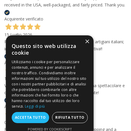
received in the USA, well-packaged, and fairly priced. Thank you.
Acquirente verificato
15 Luglio 2026
×
Professionali e articoli d'eccellenza realizzati da artigiani italiani;
Questo sito web utilizza
imballaggio con la dovuta cura. Esperienza positiva!!
cookie
Utilizziamo i cookie per personalizzare
Acquirente verificato
contenuti, annunci e per analizzare il
nostro traffico. Condividiamo inoltre
13 Luglio 2026
informazioni sul tuo utilizzo del nostro sito
con i nostri partner pubblicitari e di analisi
Velocissimi, precisissimi, con un pacco consegna spettacolare e
che potrebbero combinarle con altre
davvero ben organizzato. Comprerò nuovamente!
informazioni che hai fornito loro o che
hanno raccolto dal tuo utilizzo dei loro
servizi.
Leggi di più
Acquirente verificato
ACCETTA TUTTO
RIFIUTA TUTTO
06 Luglio 2026
Fantastic customer service, superbly speedy shipping and a
POWERED BY COOKIESCRIPT