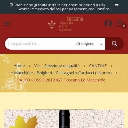
Spedizione gratuita in Italia per ordini superiori a €99
Sconto immediato del 5% per pagamenti con Bonifico.
0
Home
Vini - Selezione di qualità
CANTINE
Le Macchiole - Bolgheri - Castagneto Carducci (Livorno)
PALEO ROSSO 2019 IGT Toscana Le Macchiole