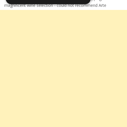
magnificent wine selection - could not recommend Arte
Toscana highly enough.
Acquirente verificato
Approfitta dello
sconto
immediato del 5%
sui
pagamenti con
17 Giugno 2026
Bonifico Bancario
!
I bought some very nice wine on their site which was very
reasonable priced They handled the transport from Italy to
Denmark and everything went very smoothly with good
communication all the way on mail
Acquirente verificato
14 Giugno 2026
Commande traitée et expédiée très rapidement. Top!
Acquirente verificato