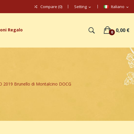
Compare (
0
)
Setting
Italiano
expand_more
expand_more
oni Regalo
0,00 €
0
2019 Brunello di Montalcino DOCG