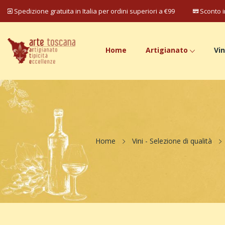
Spedizione gratuita in Italia per ordini superiori a €99
Sconto i
Home
Artigianato
Vin
Home
Vini - Selezione di qualità