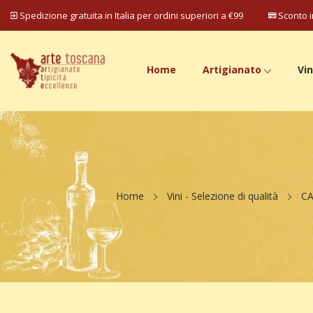
Spedizione gratuita in Italia per ordini superiori a €99
Sconto i
Home
Artigianato
Vin
Home
Vini - Selezione di qualità
C