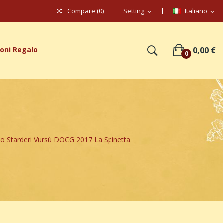
Compare (
0
)
Setting
Italiano
expand_more
expand_more
oni Regalo
0,00 €
0
o Starderi Vursù DOCG 2017 La Spinetta