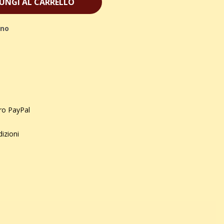
UNGI AL CARRELLO
ino
uro PayPal
dizioni