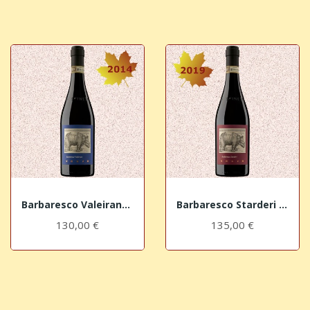
Barbaresco Valeirano Vursù DOCG 2014 La Spinetta
Barbaresco Starderi Vursù DOCG 2019 La Spinetta
130,00 €
135,00 €