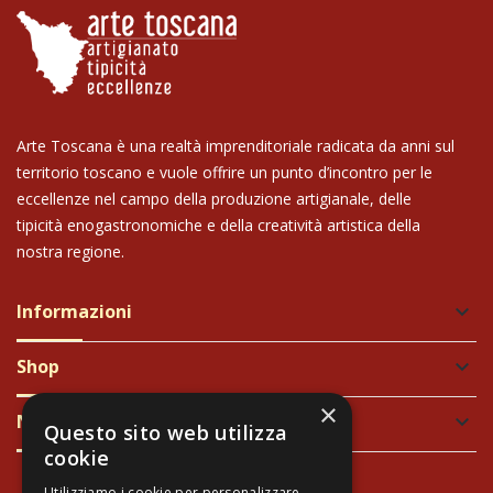
Arte Toscana è una realtà imprenditoriale radicata da anni sul
territorio toscano e vuole offrire un punto d’incontro per le
eccellenze nel campo della produzione artigianale, delle
tipicità enogastronomiche e della creatività artistica della
nostra regione.
Informazioni
keyboard_arrow_down
Shop
keyboard_arrow_down
×
Newsletter
keyboard_arrow_down
Questo sito web utilizza
cookie
Utilizziamo i cookie per personalizzare