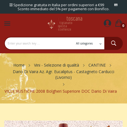
Spedizione gratuita in Italia per ordini superiori a €99
Sconto immediato del 5% per pagamenti con Bonifico.
0
Home
Vini - Selezione di qualità
CANTINE
Dario Di Vaira Az. Agr. Eucaliptus - Castagneto Carducci
(Livorno)
VILLE RUSTICHE 2008 Bolgheri Superiore DOC Dario Di Vaira