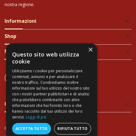
nostra regione.
Informazioni
keyboard_arrow_down
Shop
keyboard_arrow_down
×
Newsletter
keyboard_arrow_down
Questo sito web utilizza
cookie
Utilizziamo i cookie per personalizzare
CONTATTACI
contenuti, annunci e per analizzare il
+39 337 689965
nostro traffico. Condividiamo inoltre
informazioni sul tuo utilizzo del nostro sito
con i nostri partner pubblicitari e di analisi
che potrebbero combinarle con altre
Imballaggio verde e sicuro
keyboard_arrow_down
informazioni che hai fornito loro o che
hanno raccolto dal tuo utilizzo dei loro
servizi.
Leggi di più
Copyright Arte Toscana©
- P.IVA 02034940474
ACCETTA TUTTO
RIFIUTA TUTTO