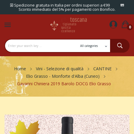
Spedizione gratuita in Italia per ordini superiori a €99
Sconto immediato del 5% per pagamenti con Bonifico.
0
Home
Vini - Selezione di qualità
CANTINE
Elio Grasso - Monforte d'Alba (Cuneo)
Gavarini Chiniera 2019 Barolo DOCG Elio Grasso