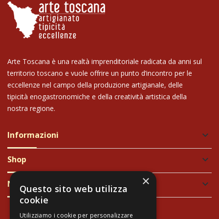
Arte Toscana è una realtà imprenditoriale radicata da anni sul
territorio toscano e vuole offrire un punto d’incontro per le
eccellenze nel campo della produzione artigianale, delle
tipicità enogastronomiche e della creatività artistica della
nostra regione.
Informazioni
keyboard_arrow_down
Shop
keyboard_arrow_down
×
Newsletter
keyboard_arrow_down
Questo sito web utilizza
cookie
Utilizziamo i cookie per personalizzare