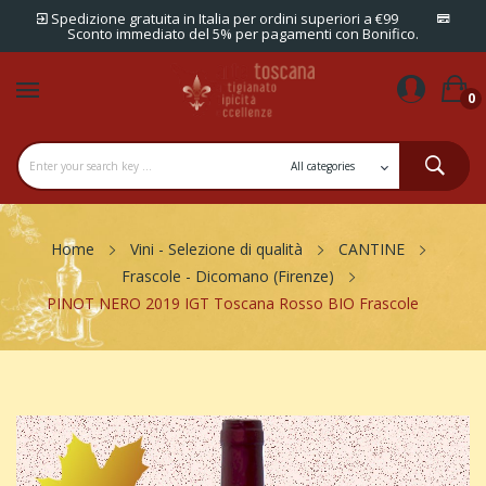
Spedizione gratuita in Italia per ordini superiori a €99
Sconto immediato del 5% per pagamenti con Bonifico.
0
Home
Vini - Selezione di qualità
CANTINE
Frascole - Dicomano (Firenze)
PINOT NERO 2019 IGT Toscana Rosso BIO Frascole