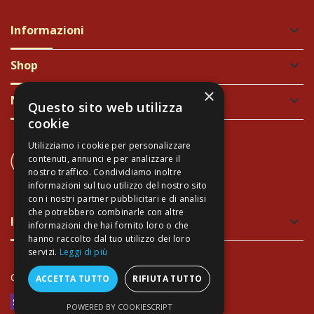
Informazioni
keyboard_arrow_down
Shop
keyboard_arrow_down
×
Newsletter
keyboard_arrow_down
Questo sito web utilizza
cookie
Utilizziamo i cookie per personalizzare
CONTATTACI
contenuti, annunci e per analizzare il
+39 337 689965
nostro traffico. Condividiamo inoltre
informazioni sul tuo utilizzo del nostro sito
con i nostri partner pubblicitari e di analisi
che potrebbero combinarle con altre
Imballaggio verde e sicuro
keyboard_arrow_down
informazioni che hai fornito loro o che
hanno raccolto dal tuo utilizzo dei loro
servizi.
Leggi di più
Copyright Arte Toscana©
- P.IVA 02034940474
ACCETTA TUTTO
RIFIUTA TUTTO
POWERED BY COOKIESCRIPT