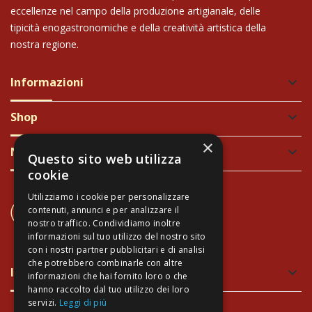
eccellenze nel campo della produzione artigianale, delle
tipicità enogastronomiche e della creatività artistica della
nostra regione.
Informazioni
keyboard_arrow_down
Shop
keyboard_arrow_down
×
Newsletter
keyboard_arrow_down
Questo sito web utilizza
cookie
Utilizziamo i cookie per personalizzare
CONTATTACI
contenuti, annunci e per analizzare il
+39 337 689965
nostro traffico. Condividiamo inoltre
informazioni sul tuo utilizzo del nostro sito
con i nostri partner pubblicitari e di analisi
che potrebbero combinarle con altre
Imballaggio verde e sicuro
keyboard_arrow_down
informazioni che hai fornito loro o che
hanno raccolto dal tuo utilizzo dei loro
servizi.
Leggi di più